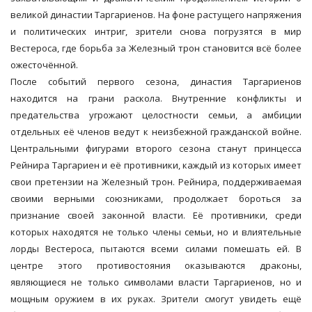
великой династии Таргариенов. На фоне растущего напряжения
и политических интриг, зрители снова погрузятся в мир
Вестероса, где борьба за Железный трон становится всё более
ожесточённой.
После событий первого сезона, династия Таргариенов
находится на грани раскола. Внутренние конфликты и
предательства угрожают целостности семьи, а амбиции
отдельных её членов ведут к неизбежной гражданской войне.
Центральными фигурами второго сезона станут принцесса
Рейнира Таргариен и её противники, каждый из которых имеет
свои претензии на Железный трон. Рейнира, поддерживаемая
своими верными союзниками, продолжает бороться за
признание своей законной власти. Её противники, среди
которых находятся не только члены семьи, но и влиятельные
лорды Вестероса, пытаются всеми силами помешать ей. В
центре этого противостояния оказываются драконы,
являющиеся не только символами власти Таргариенов, но и
мощным оружием в их руках. Зрители смогут увидеть ещё