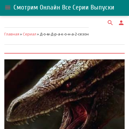
Смотрим Онлайн Все Серии Выпуски
menu
search
person
Главная
»
Сериал
» Д-о-м-Д-р-а-к-о-н-а-2-сезон