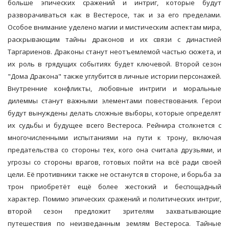
больше эпических сражений и интриг, которые будут
разворачиваться как в Вестеросе, так и за его пределами.
Особое внимание уделено магии и мистическим аспектам мира,
раскрывающим тайны драконов и их связи с династией
Таргариенов. Драконы станут неотъемлемой частью сюжета, и
их роль в грядущих событиях будет ключевой. Второй сезон
"Дома Дракона" также углубится в личные истории персонажей.
Внутренние конфликты, любовные интриги и моральные
дилеммы станут важными элементами повествования. Герои
будут вынуждены делать сложные выборы, которые определят
их судьбы и будущее всего Вестероса. Рейнира столкнется с
многочисленными испытаниями на пути к трону, включая
предательства со стороны тех, кого она считала друзьями, и
угрозы со стороны врагов, готовых пойти на всё ради своей
цели. Её противники также не останутся в стороне, и борьба за
трон приобретёт ещё более жестокий и беспощадный
характер. Помимо эпических сражений и политических интриг,
второй сезон предложит зрителям захватывающие
путешествия по неизведанным землям Вестероса. Тайные