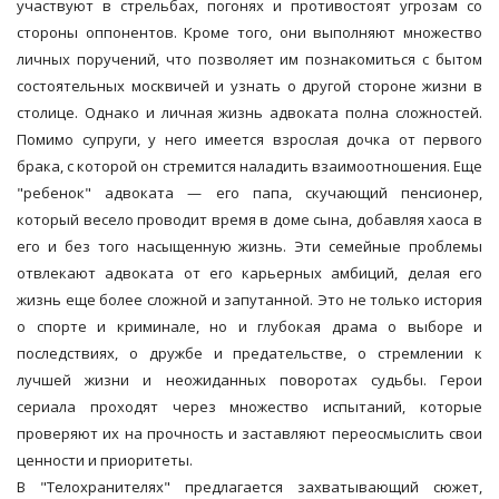
участвуют в стрельбах, погонях и противостоят угрозам со
стороны оппонентов. Кроме того, они выполняют множество
личных поручений, что позволяет им познакомиться с бытом
состоятельных москвичей и узнать о другой стороне жизни в
столице. Однако и личная жизнь адвоката полна сложностей.
Помимо супруги, у него имеется взрослая дочка от первого
брака, с которой он стремится наладить взаимоотношения. Еще
"ребенок" адвоката — его папа, скучающий пенсионер,
который весело проводит время в доме сына, добавляя хаоса в
его и без того насыщенную жизнь. Эти семейные проблемы
отвлекают адвоката от его карьерных амбиций, делая его
жизнь еще более сложной и запутанной. Это не только история
о спорте и криминале, но и глубокая драма о выборе и
последствиях, о дружбе и предательстве, о стремлении к
лучшей жизни и неожиданных поворотах судьбы. Герои
сериала проходят через множество испытаний, которые
проверяют их на прочность и заставляют переосмыслить свои
ценности и приоритеты.
В "Телохранителях" предлагается захватывающий сюжет,