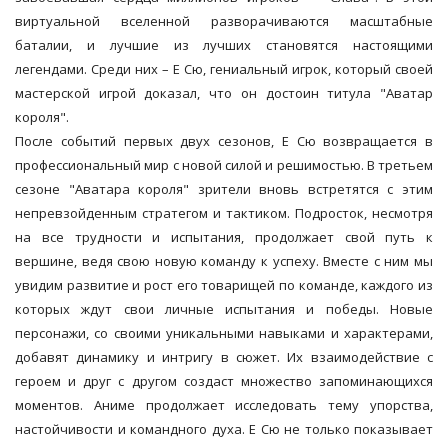
виртуальной вселенной разворачиваются масштабные
баталии, и лучшие из лучших становятся настоящими
легендами. Среди них – Е Сю, гениальный игрок, который своей
мастерской игрой доказал, что он достоин титула "Аватар
короля".
После событий первых двух сезонов, Е Сю возвращается в
профессиональный мир с новой силой и решимостью. В третьем
сезоне "Аватара короля" зрители вновь встретятся с этим
непревзойденным стратегом и тактиком. Подросток, несмотря
на все трудности и испытания, продолжает свой путь к
вершине, ведя свою новую команду к успеху. Вместе с ним мы
увидим развитие и рост его товарищей по команде, каждого из
которых ждут свои личные испытания и победы. Новые
персонажи, со своими уникальными навыками и характерами,
добавят динамику и интригу в сюжет. Их взаимодействие с
героем и друг с другом создаст множество запоминающихся
моментов. Аниме продолжает исследовать тему упорства,
настойчивости и командного духа. Е Сю не только показывает