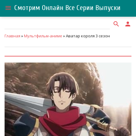
Смотрим Онлайн Все Серии Выпуски
menu
search
person
Главная
»
Мультфильм-аниме
» Аватар короля 3 сезон