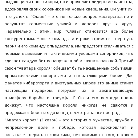
выдающиеся навыки игры, но и проявляет лидерские качества,
вдохновляя своих союзников на новые свершения. Он учит их,
что успех в "Славе" – это не только вопрос мастерства, но и
результат совместных усилий и доверия друг к другу.
Параллельно с этим, мир "Славы" становится все более
конкурентным. Новые команды и игроки стремятся свергнуть
парня и его команду с пьедестала. Им предстоит сталкиваться с
новыми вызовами и тактическими уловками соперников, что
сделает каждую битву напряженной и захватывающей. Третий
сезон "Аватара короля" обещает быть насыщенным событиями,
драматическими поворотами и впечатляющими боями. Для
фанатов киберспорта и виртуальных миров это аниме станет
настоящим подарком, погружая их в захватывающую
атмосферу борьбы и триумфа. Е Сю и его команда вновь
докажут, что настоящие короли никогда не сдаются и
продолжают бороться до конца, несмотря на все преграды.
"Аватар короля" (3 сезон) – это история о мужестве, дружбе и
непреклонной воле к победе, которая вдохновляет и
заставляет верить в свои силы, независимо от того, в каком