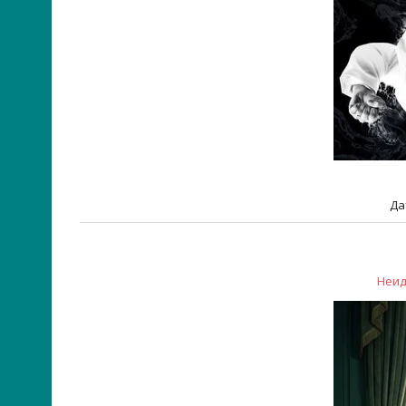
Да
Неид