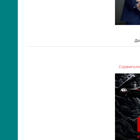
Да
Сорвиголо