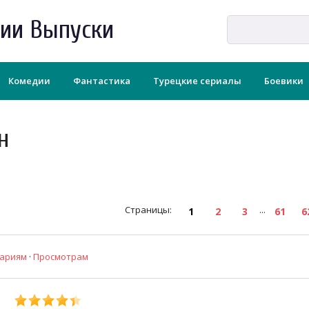
рии Выпуски
Комедии
Фантастика
Турецкие сериалы
Боевики
н
Страницы
:
...
1
2
3
61
6
ариям
·
Просмотрам