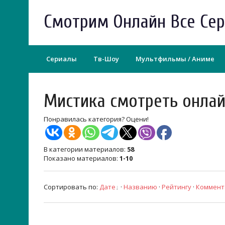
Смотрим Онлайн Все Се
Сериалы
Тв-Шоу
Мультфильмы / Аниме
Мистика смотреть онла
Понравилась категория? Оцени!
В категории материалов
:
58
Показано материалов
:
1-10
Сортировать по
:
Дате
·
Названию
·
Рейтингу
·
Коммент