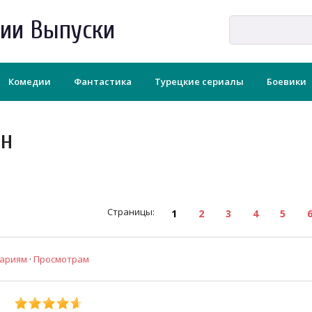
рии Выпуски
Комедии
Фантастика
Турецкие сериалы
Боевики
йн
Страницы
:
1
2
3
4
5
ариям
·
Просмотрам