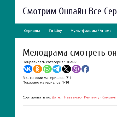
Смотрим Онлайн Все Се
Сериалы
Тв-Шоу
Мультфильмы / Аниме
Мелодрама смотреть он
Понравилась категория? Оцени!
В категории материалов
:
711
Показано материалов
:
1-10
Сортировать по
:
Дате
·
Названию
·
Рейтингу
·
Коммент