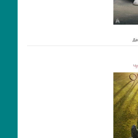
Да
Чу