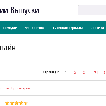
рии Выпуски
Комедии
Фантастика
Турецкие сериалы
Боевики
лайн
Страницы
:
...
1
2
3
71
7
ариям
·
Просмотрам