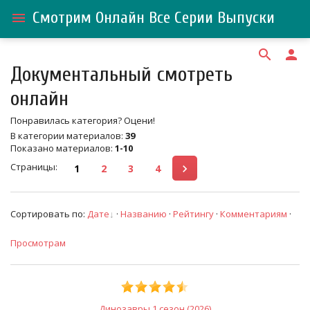
Смотрим Онлайн Все Серии Выпуски
menu
search
person
Документальный смотреть
онлайн
Понравилась категория? Оцени!
В категории материалов
:
39
Показано материалов
:
1-10
Страницы
:
1
2
3
4
Сортировать по
:
Дате
·
Названию
·
Рейтингу
·
Комментариям
·
Просмотрам
Динозавры 1 сезон (2026)