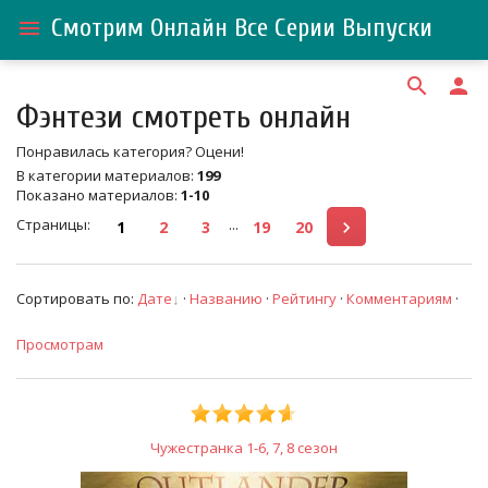
Смотрим Онлайн Все Серии Выпуски
menu
search
person
Фэнтези смотреть онлайн
Понравилась категория? Оцени!
В категории материалов
:
199
Показано материалов
:
1-10
Страницы
:
...
1
2
3
19
20
Сортировать по
:
Дате
·
Названию
·
Рейтингу
·
Комментариям
·
Просмотрам
Чужестранка 1-6, 7, 8 сезон