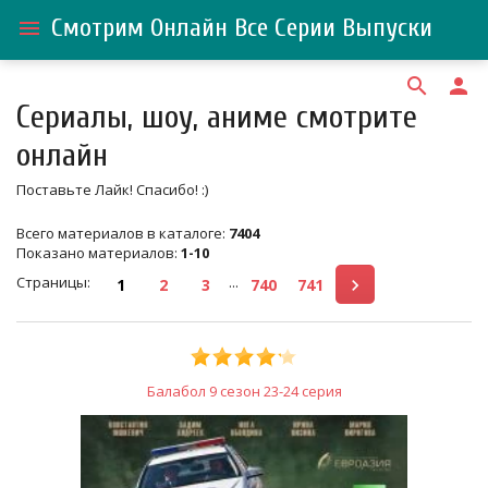
Смотрим Онлайн Все Серии Выпуски
menu
search
person
Сериалы, шоу, аниме смотрите
онлайн
Поставьте Лайк! Спасибо! :)
Всего материалов в каталоге
:
7404
Показано материалов
:
1-10
Страницы
:
...
1
2
3
740
741
Балабол 9 сезон 23-24 серия