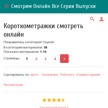
Смотрим Онлайн Все Серии Выпуски
menu
search
person
Короткометражки смотреть
онлайн
Понравилась категория? Оцени!
В категории материалов
:
38
Показано материалов
:
1-10
Страницы
:
1
2
3
4
Сортировать по
:
Дате
·
Названию
·
Рейтингу
·
Комментариям
·
Просмотрам
Где второй носок?