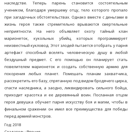
наследстве. Теперь парень становится состоятельным
учеником, благодаря умершему отцу, тело которого пропало
при загадочных обстоятельствах. Однако вместе с деньгами в
жизнь героя также стремительно врываются смертельные
неприятности. На него объявляет охоту тайный клан
марионеток, кукольных убийц, которых программирует
неизвестный кукловод. Этот злодей пытается отобрать у парня
артефакт способный вселять человеческую душу в любой
бездушный предмет. С его помощью он планирует стать
повелителем марионеток и создать собственную армию для
покорения любых планет. Помешать планам захватчика,
рассекретить его базу, спрятанную под видом бродячего цирка,
спасти наследника, а заодно, ликвидировать сильного бойца,
приходит красотка и ее деревянный воин. Посланная отцом
героя девушка обучает парня искусству боя и магии, чтобы в
финальном сражении он имел все преимущества для победы
перед армией монстров.
Год: 2018
Создатель: Япония