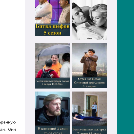
меренную
ан. Они