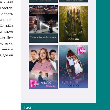
да к ним
 состав.
ьзовать
иня нет
у ХэнъЮэ
 а также
ким. Ему
лу духа.
млении и
, где он
Last: