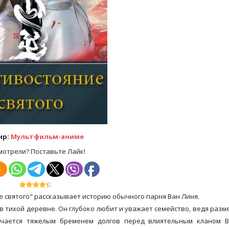
нр:
Мультфильм-аниме
мотрели? Поставьте Лайк!
 святого" рассказывает историю обычного парня Ван Линя.
в тихой деревне. Он глубоко любит и уважает семейство, ведя раз
ачается тяжелым бременем долгов перед влиятельным кланом В