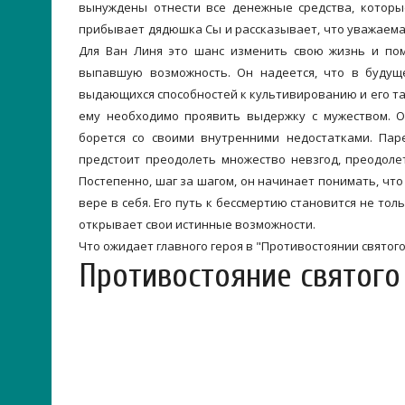
вынуждены отнести все денежные средства, которые
прибывает дядюшка Сы и рассказывает, что уважаема
Для Ван Линя это шанс изменить свою жизнь и пом
выпавшую возможность. Он надеется, что в будущ
выдающихся способностей к культивированию и его тал
ему необходимо проявить выдержку с мужеством. О
борется со своими внутренними недостатками. Паре
предстоит преодолеть множество невзгод, преодоле
Постепенно, шаг за шагом, он начинает понимать, что 
вере в себя. Его путь к бессмертию становится не то
открывает свои истинные возможности.
Что ожидает главного героя в "Противостоянии святог
Противостояние святого