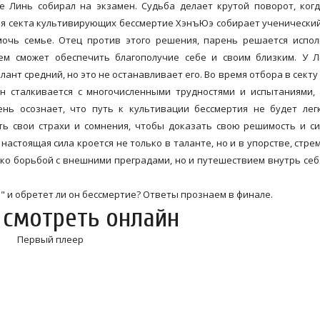
 Линь собирал на экзамен. Судьба делает крутой поворот, ког
я секта культивирующих бессмертие ХэнъЮэ собирает ученический
очь семье. Отец против этого решения, парень решается испол
ем сможет обеспечить благополучие себе и своим близким. У Л
ант средний, но это не останавливает его. Во время отбора в сект
н сталкивается с многочисленными трудностями и испытаниями,
нь осознает, что путь к культивации бессмертия не будет лег
ть свои страхи и сомнения, чтобы доказать свою решимость и си
настоящая сила кроется не только в таланте, но и в упорстве, стре
лько борьбой с внешними преградами, но и путешествием внутрь себя
о" и обретет ли он бессмертие? Ответы прознаем в финале.
 смотреть онлайн
Первый плеер