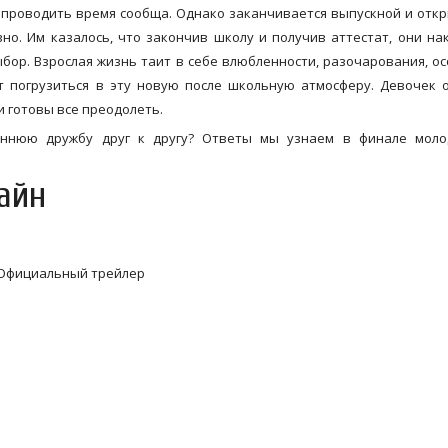
 проводить время сообща. Однако заканчивается выпускной и отк
но. Им казалось, что закончив школу и получив аттестат, они на
ыбор. Взрослая жизнь таит в себе влюбленности, разочарования, о
т погрузиться в эту новую после школьную атмосферу. Девочек
и готовы все преодолеть.
реннюю дружбу друг к другу? Ответы мы узнаем в финале моло
айн
Официальный трейлер