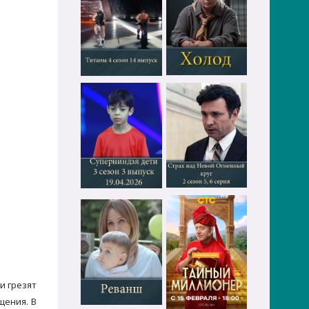
и грезят
щения. В