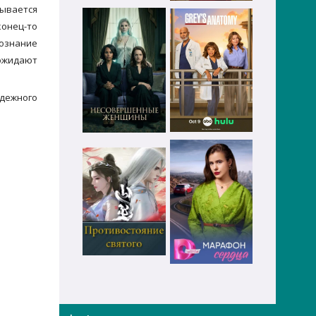
рывается
конец-то
сознание
 ожидают
дежного