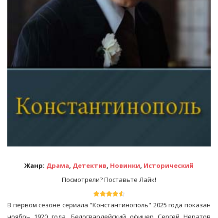
Жанр:
Драма
,
Детектив
,
Новинки
,
Исторический
Посмотрели? Поставьте Лайк!
В первом сезоне сериала "Константинополь" 2025 года показан
ноябрь 1920 года. Белогвардейский офицер Сергей Нератов