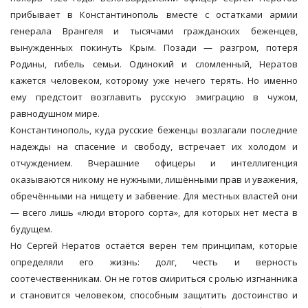
прибывает в Константинополь вместе с остатками армии
генерала Врангеля и тысячами гражданских беженцев,
вынужденных покинуть Крым. Позади — разгром, потеря
Родины, гибель семьи. Одинокий и сломленный, Нератов
кажется человеком, которому уже нечего терять. Но именно
ему предстоит возглавить русскую эмиграцию в чужом,
равнодушном мире.
Константинополь, куда русские беженцы возлагали последние
надежды на спасение и свободу, встречает их холодом и
отчуждением. Вчерашние офицеры и интеллигенция
оказываются никому не нужными, лишёнными прав и уважения,
обречёнными на нищету и забвение. Для местных властей они
— всего лишь «люди второго сорта», для которых нет места в
будущем.
Но Сергей Нератов остаётся верен тем принципам, которые
определяли его жизнь: долг, честь и верность
соотечественникам. Он не готов смириться с ролью изгнанника
и становится человеком, способным защитить достоинство и