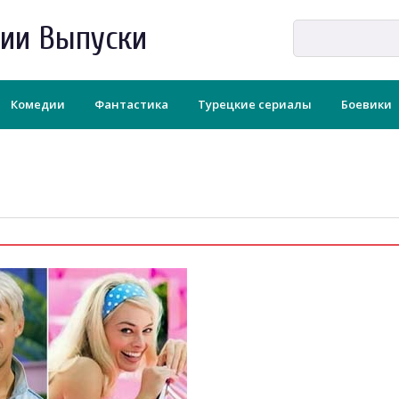
рии Выпуски
Комедии
Фантастика
Турецкие сериалы
Боевики