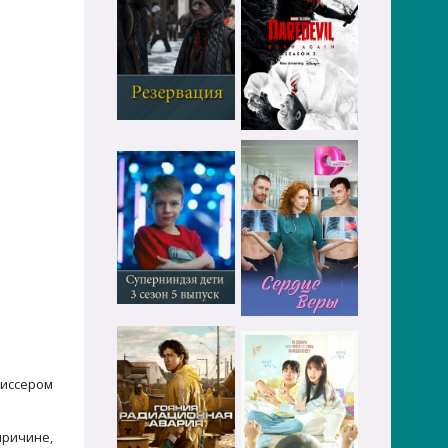
жиссером
причине,