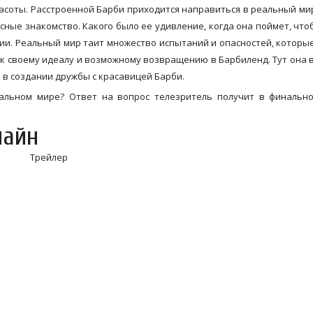
асоты. Расстроенной Барби приходится направиться в реальный ми
ные знакомство. Какого было ее удивление, когда она поймет, что
и. Реальный мир таит множество испытаний и опасностей, которы
я к своему идеалу и возможному возвращению в Барбиленд. Тут она 
 в создании дружбы с красавицей Барби.
альном мире? Ответ на вопрос телезритель получит в финально
лайн
Трейлер