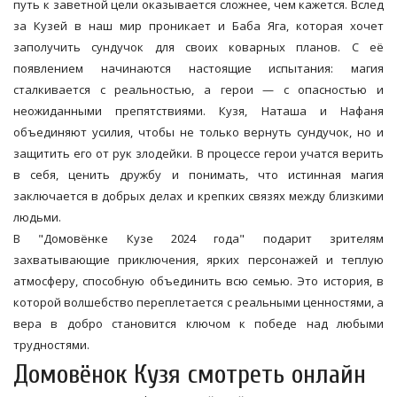
путь к заветной цели оказывается сложнее, чем кажется. Вслед
за Кузей в наш мир проникает и Баба Яга, которая хочет
заполучить сундучок для своих коварных планов. С её
появлением начинаются настоящие испытания: магия
сталкивается с реальностью, а герои — с опасностью и
неожиданными препятствиями. Кузя, Наташа и Нафаня
объединяют усилия, чтобы не только вернуть сундучок, но и
защитить его от рук злодейки. В процессе герои учатся верить
в себя, ценить дружбу и понимать, что истинная магия
заключается в добрых делах и крепких связях между близкими
людьми.
В "Домовёнке Кузе 2024 года" подарит зрителям
захватывающие приключения, ярких персонажей и теплую
атмосферу, способную объединить всю семью. Это история, в
которой волшебство переплетается с реальными ценностями, а
вера в добро становится ключом к победе над любыми
трудностями.
Домовёнок Кузя смотреть онлайн