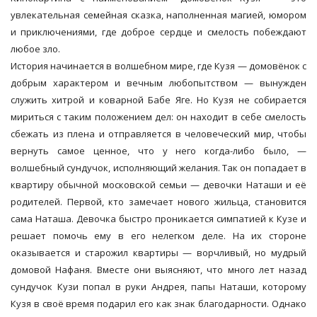
увлекательная семейная сказка, наполненная магией, юмором
и приключениями, где доброе сердце и смелость побеждают
любое зло.
История начинается в волшебном мире, где Кузя — домовёнок с
добрым характером и вечным любопытством — вынужден
служить хитрой и коварной Бабе Яге. Но Кузя не собирается
мириться с таким положением дел: он находит в себе смелость
сбежать из плена и отправляется в человеческий мир, чтобы
вернуть самое ценное, что у него когда-либо было, —
волшебный сундучок, исполняющий желания. Так он попадает в
квартиру обычной московской семьи — девочки Наташи и её
родителей. Первой, кто замечает нового жильца, становится
сама Наташа. Девочка быстро проникается симпатией к Кузе и
решает помочь ему в его нелегком деле. На их стороне
оказывается и старожил квартиры — ворчливый, но мудрый
домовой Нафаня. Вместе они выясняют, что много лет назад
сундучок Кузи попал в руки Андрея, папы Наташи, которому
Кузя в своё время подарил его как знак благодарности. Однако