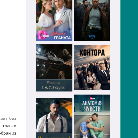
тает без
т только
обран из