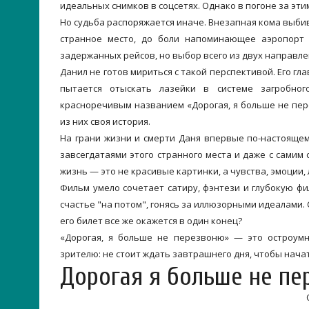
идеальных снимков в соцсетях. Однако в погоне за эт
Но судьба распоряжается иначе. Внезапная кома выби
странное место, до боли напоминающее аэропорт 
задержанных рейсов, но выбор всего из двух направлен
Данил не готов мириться с такой перспективой. Его гл
пытается отыскать лазейки в системе загробно
красноречивым названием «Дорогая, я больше не пере
из них своя история.
На грани жизни и смерти Даня впервые по-настоящем
завсегдатаями этого странного места и даже с самим
жизнь — это не красивые картинки, а чувства, эмоции
Фильм умело сочетает сатиру, фэнтези и глубокую фи
счастье "на потом", гонясь за иллюзорными идеалами.
его билет все же окажется в один конец?
«Дорогая, я больше не перезвоню» — это остроумн
зрителю: не стоит ждать завтрашнего дня, чтобы нача
Дорогая я больше не пе