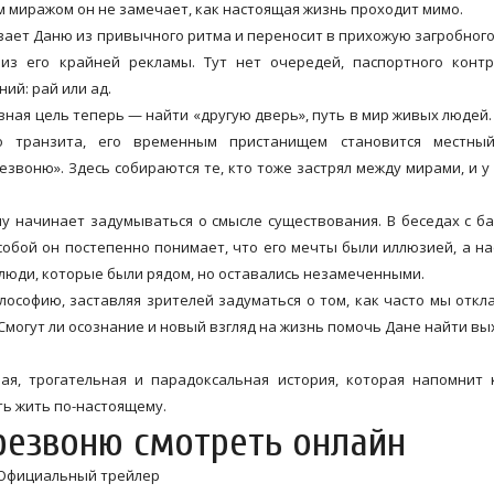
им миражом он не замечает, как настоящая жизнь проходит мимо.
вает Даню из привычного ритма и переносит в прихожую загробног
из его крайней рекламы. Тут нет очередей, паспортного контр
ий: рай или ад.
авная цель теперь — найти «другую дверь», путь в мир живых людей.
го транзита, его временным пристанищем становится местны
звоню». Здесь собираются те, кто тоже застрял между мирами, и у
у начинает задумываться о смысле существования. В беседах с б
 собой он постепенно понимает, что его мечты были иллюзией, а н
, люди, которые были рядом, но оставались незамеченными.
лософию, заставляя зрителей задуматься о том, как часто мы отк
 Смогут ли осознание и новый взгляд на жизнь помочь Дане найти вы
ая, трогательная и парадоксальная история, которая напомнит
ть жить по-настоящему.
резвоню смотреть онлайн
Официальный трейлер