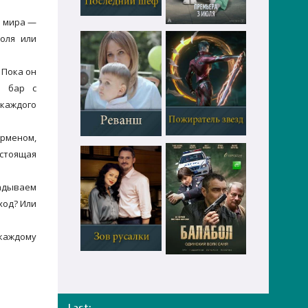
о мира —
оля или
 Пока он
й бар с
 каждого
арменом,
астоящая
ладываем
ход? Или
 каждому