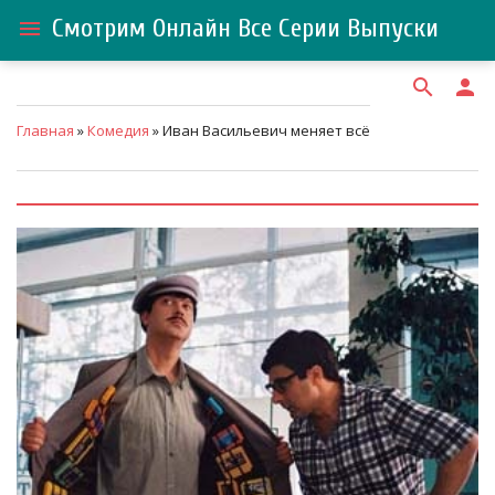
Смотрим Онлайн Все Серии Выпуски
menu
search
person
Главная
»
Комедия
» Иван Васильевич меняет всё