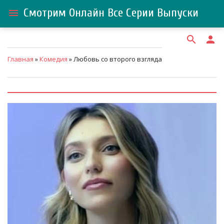
Смотрим Онлайн Все Серии Выпуски
menu
search
person
Главная
»
Комедия
» Любовь со второго взгляда