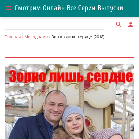
Смотрим Онлайн Все Серии Выпуски
menu
search
person
Главная
»
Мелодрама
» Зор-ко-лишь-сердце-(2018)