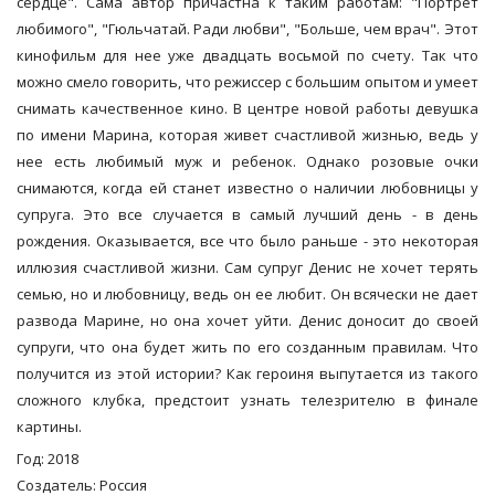
сердце". Сама автор причастна к таким работам: "Портрет
любимого", "Гюльчатай. Ради любви", "Больше, чем врач". Этот
кинофильм для нее уже двадцать восьмой по счету. Так что
можно смело говорить, что режиссер с большим опытом и умеет
снимать качественное кино. В центре новой работы девушка
по имени Марина, которая живет счастливой жизнью, ведь у
нее есть любимый муж и ребенок. Однако розовые очки
снимаются, когда ей станет известно о наличии любовницы у
супруга. Это все случается в самый лучший день - в день
рождения. Оказывается, все что было раньше - это некоторая
иллюзия счастливой жизни. Сам супруг Денис не хочет терять
семью, но и любовницу, ведь он ее любит. Он всячески не дает
развода Марине, но она хочет уйти. Денис доносит до своей
супруги, что она будет жить по его созданным правилам. Что
получится из этой истории? Как героиня выпутается из такого
сложного клубка, предстоит узнать телезрителю в финале
картины.
Год: 2018
Создатель: Россия