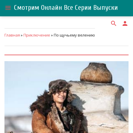
Смотрим Онлайн Все Серии Выпуски
menu
search
person
Главная
»
Приключение
» По щучьему велению