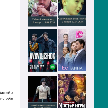
Дисней в
ило себя