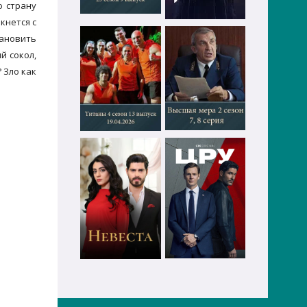
ю страну
кнется с
тановить
й сокол,
 Зло как