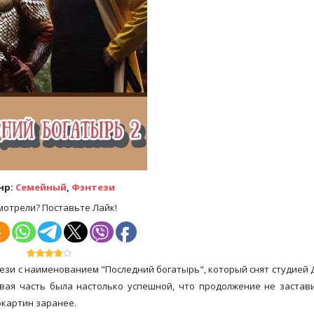
нр:
Семейный
,
Фэнтези
мотрели? Поставьте Лайк!
тези с наименованием "Последний богатырь", который снят студией 
рвая часть была настолько успешной, что продолжение не застав
окартин заранее.