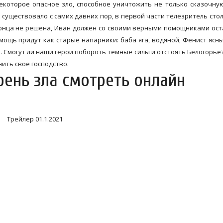
екоторое опасное зло, способное уничтожить не только сказочну
 существовало с самих давних пор, в первой части телезритель стол
 конца не решена, Иван должен со своими верными помощниками ос
омощь придут как старые напарники: баба яга, водяной, Фенист ясны
. Смогут ли наши герои побороть темные силы и отстоять Белогорье?
нить свое господство.
рень зла смотреть онлайн
Трейлер 01.1.2021