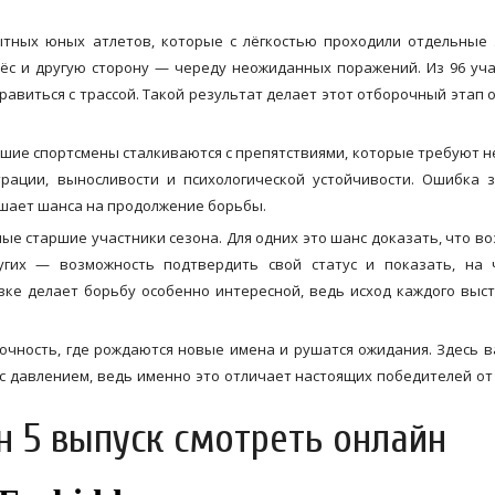
тных юных атлетов, которые с лёгкостью проходили отдельные 
нёс и другую сторону — череду неожиданных поражений. Из 96 уч
равиться с трассой. Такой результат делает этот отборочный этап 
йшие спортсмены сталкиваются с препятствиями, которые требуют н
рации, выносливости и психологической устойчивости. Ошибка 
шает шанса на продолжение борьбы.
ые старшие участники сезона. Для одних это шанс доказать, что во
ругих — возможность подтвердить свой статус и показать, на 
вке делает борьбу особенно интересной, ведь исход каждого выс
очность, где рождаются новые имена и рушатся ожидания. Здесь 
я с давлением, ведь именно это отличает настоящих победителей от 
н 5 выпуск смотреть онлайн