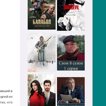
вавший в
одной из
тех, кто