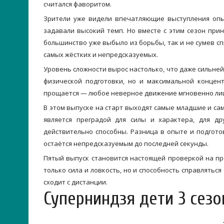
считался фаворитом.
Зрители уже видели впечатляющие выступления опы
задавали высокий темп. Но вместе с этим сезон при
большинство уже выбыло из борьбы, так и не сумев сп
самых жёстких и непредсказуемых.
Уровень сложности вырос настолько, что даже сильне
физической подготовки, но и максимальной концент
прощается — любое неверное движение мгновенно ли
В этом выпуске на старт выходят самые младшие и сам
является преградой для силы и характера, для д
действительно способны. Разница в опыте и подгото
остаётся непредсказуемым до последней секунды.
Пятый выпуск становится настоящей проверкой на пр
только сила и ловкость, но и способность справлятьс
сходит с дистанции.
Суперниндзя дети 3 сезо