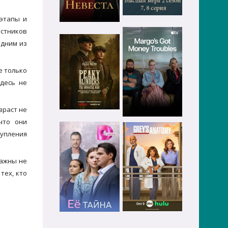
этапы и
астников
одним из
е только
здесь не
зраст не
что они
тупления
важны не
тех, кто