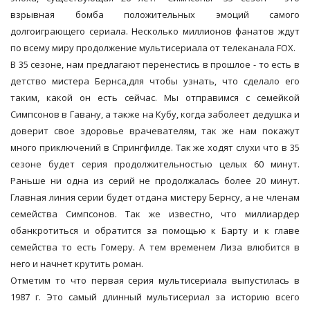
взрывная бомба положительных эмоций самого
долгоиграющего сериала. Несколько миллионов фанатов ждут
по всему миру продолжение мультисериала от телеканала FOX.
В 35 сезоне, нам предлагают перенестись в прошлое - то есть в
детство мистера Бернса,для чтобы узнать, что сделало его
таким, какой он есть сейчас. Мы отправимся с семейкой
Симпсонов в Гавану, а также на Кубу, когда заболеет дедушка и
доверит свое здоровье врачевателям, так же нам покажут
много приключений в Спрингфилде. Так же ходят слухи что в 35
сезоне будет серия продолжительностью целых 60 минут.
Раньше ни одна из серий не продолжалась более 20 минут.
Главная линия серии будет отдана мистеру Бернсу, а не членам
семейства Симпсонов. Так же известно, что миллиардер
обанкротиться и обратится за помощью к Барту и к главе
семейства то есть Гомеру. А тем временем Лиза влюбится в
него и начнет крутить роман.
Отметим то что первая серия мультисериала выпустилась в
1987 г. Это самый длинный мультисериал за историю всего