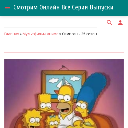
Смотрим Онлайн Все Серии Выпуски
menu
search
person
Главная
»
Мультфильм-аниме
» Симпсоны 35 сезон