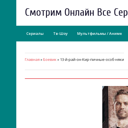
Смотрим Онлайн Все Се
Сериалы
Тв-Шоу
Мультфильмы / Аниме
Главная
»
Боевик
» 13-й-рай-он-Кир-пичные-особ-няки