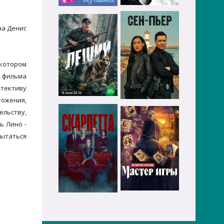
на Денис
 котором
я фильма
етективу
тожения,
льству,
ь Лино -
пытаться