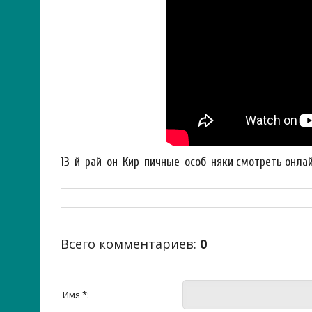
13-й-рай-он-Кир-пичные-особ-няки смотреть онла
Всего комментариев
:
0
Имя *: