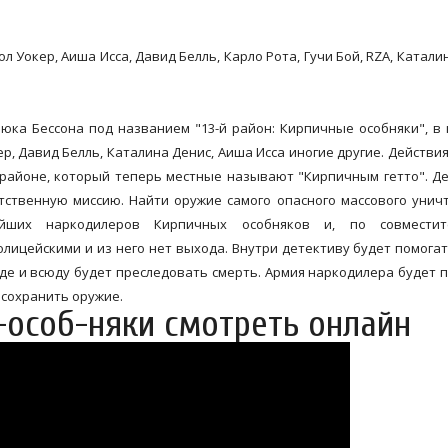
л Уокер, Аиша Исса, Давид Белль, Карло Рота, Гучи Бой, RZA, Катали
а Бессона под названием "13-й район: Кирпичные особняки", в
ер, Давид Белль, Каталина Денис, Аиша Исса иногие другие. Действи
 районе, который теперь местные называют "Кирпичным гетто". Д
тственную миссию. Найти оружие самого опасного массового унич
ших наркодилеров Кирпичных особняков и, по совместите
лицейскими и из него нет выхода. Внутри детективу будет помогат
зде и всюду будет преследовать смерть. Армия наркодилера будет 
 сохранить оружие.
-особ-няки смотреть онлайн