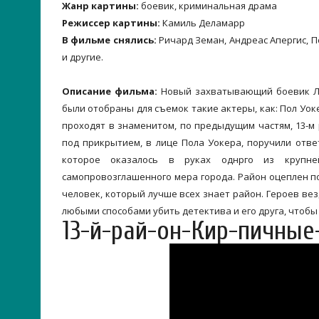
Жанр картины:
боевик, криминальная драма
Режиссер картины:
Камиль Деламарр
В фильме снялись:
Ричард Земан, Андреас Апергис, По
и другие.
Описание фильма:
Новый захватывающий боевик Люк
были отобраны для съемок такие актеры, как: Пол Уок
проходят в знаменитом, по предыдущим частям, 13-м
под прикрытием, в лице Пола Уокера, поручили отве
которое оказалось в руках однрго из крупней
самопровозглашенного мера города. Район оцеплен по
человек, который лучше всех знает район. Героев ве
любыми способами убить детектива и его друга, чтобы
13-й-рай-он-Кир-пичные