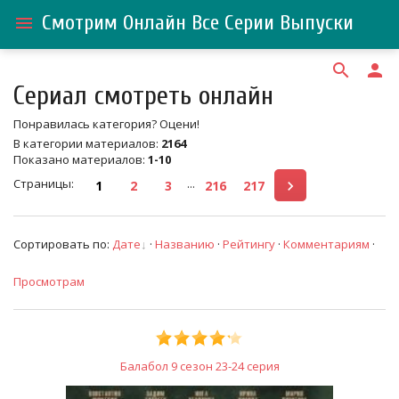
Смотрим Онлайн Все Серии Выпуски
menu
search
person
Сериал смотреть онлайн
Понравилась категория? Оцени!
В категории материалов
:
2164
Показано материалов
:
1-10
Страницы
:
...
1
2
3
216
217
Сортировать по
:
Дате
·
Названию
·
Рейтингу
·
Комментариям
·
Просмотрам
Балабол 9 сезон 23-24 серия