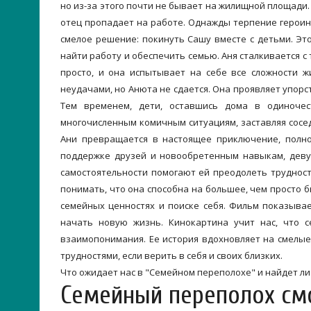
но из-за этого почти не бывает на жилищной площади.
отец пропадает на работе. Однажды терпение герои
смелое решение: покинуть Сашу вместе с детьми. Эт
найти работу и обеспечить семью. Аня сталкивается с
просто, и она испытывает на себе все сложности 
неудачами, но Анюта не сдается. Она проявляет упорс
Тем временем, дети, оставшись дома в одиночес
многочисленным комичным ситуациям, заставляя сосед
Ани превращается в настоящее приключение, полн
поддержке друзей и новообретенным навыкам, девуш
самостоятельности помогают ей преодолеть трудност
понимать, что она способна на большее, чем просто б
семейных ценностях и поиске себя. Фильм показыва
начать новую жизнь. Кинокартина учит нас, что с
взаимопонимания. Ее история вдохновляет на смелые
трудностями, если верить в себя и своих близких.
Что ожидает нас в "Семейном переполохе" и найдет ли
Семейный переполох см