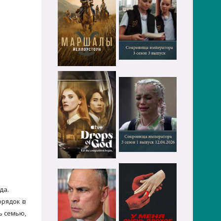
да.
орядок в
ь семью,