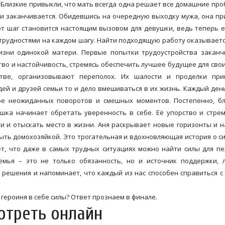
 Близкие привыкли, что мать всегда одна решает все домашние про
ни заканчивается. Обидевшись на очередную выходку мужа, она п
от шаг становится настоящим вызовом для девушки, ведь теперь 
 трудностями на каждом шагу. Найти подходящую работу оказываетс
жизни одинокой матери. Первые попытки трудоустройства закан
тво и настойчивость, стремясь обеспечить лучшее будущее для свои
тве, организовывают переполох. Их шалости и проделки при
ей и друзей семьи то и дело вмешиваться в их жизнь. Каждый ден
ое неожиданных поворотов и смешных моментов. Постепенно, бл
ка начинает обретать уверенность в себе. Её упорство и стре
и и отыскать место в жизни. Аня раскрывает новые горизонты и 
ыть домохозяйкой. Это трогательная и вдохновляющая история о си
ет, что даже в самых трудных ситуациях можно найти силы для п
емья – это не только обязанность, но и источник поддержки, 
 решения и напоминает, что каждый из нас способен справиться 
 героиня в себе силы? Ответ прознаем в финале.
отреть онлайн