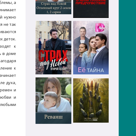
блемы, а
ринимает
ей нужно
я не так
чиваются
х деток.
водят к
ь в доме
агодаря
мление к
начинает
ле духа,
еремен и
любви и
с любыми