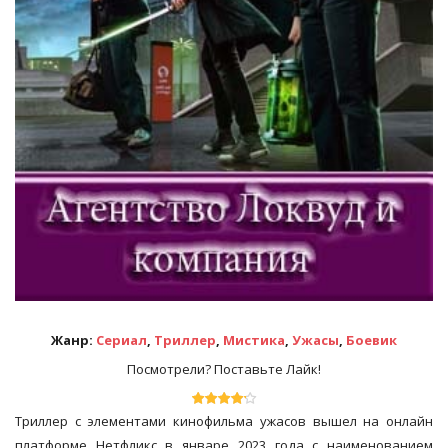
Жанр:
Сериал
,
Триллер
,
Мистика
,
Ужасы
,
Боевик
Посмотрели? Поставьте Лайк!
Триллер с элементами кинофильма ужасов вышел на онлайн
платформе Нетфликс в январе 2023 года с наименованием