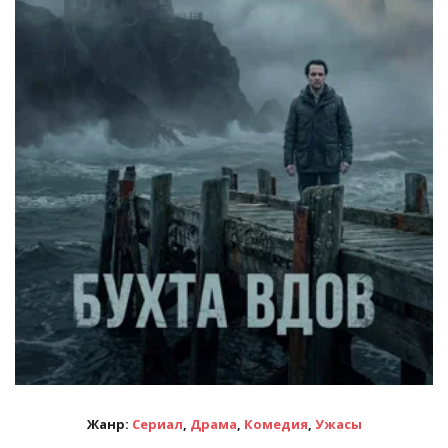
Жанр:
Сериал
,
Драма
,
Комедия
,
Ужасы