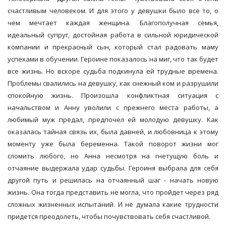
счастливым человеком. И для этого у девушки было все то, о
чем мечтает каждая женщина. Благополучная семья,
идеальный супруг, достойная работа в сильной юридической
компании и прекрасный сын, который стал радовать маму
успехами в обучении. Героине показалось на миг, что так будет
все жизнь. Но вскоре судьба подкинула ей трудные времена.
Проблемы свалились на девушку, как снежный ком и разрушили
спокойную жизнь. Произошла конфликтная ситуация с
начальством и Анну уволили с прежнего места работы, а
любимый муж предал, предпочел ей молодую девушку. Как
оказалась тайная связь их, была давней, и любовница к этому
моменту уже была беременна. Такой поворот жизни мог
сломить любого, но Анна несмотря на гнетущую боль и
отчаяние выдержала удар судьбы. Героиня выбрала для себя
другой путь и решилась на отчаянный шаг - начать новую
жизнь. Она тогда представить не могла, что пройдет через ряд
сложных жизненных испытаний. И не думала какие трудности
придется преодолеть, чтобы почувствовать себя счастливой.