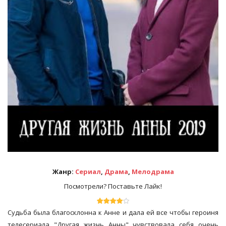
Жанр:
Сериал
,
Драма
,
Мелодрама
Посмотрели? Поставьте Лайк!
Судьба была благосклонна к Анне и дала ей все чтобы героиня
телесериала "Другая жизнь Анны" чувствовала себя очень