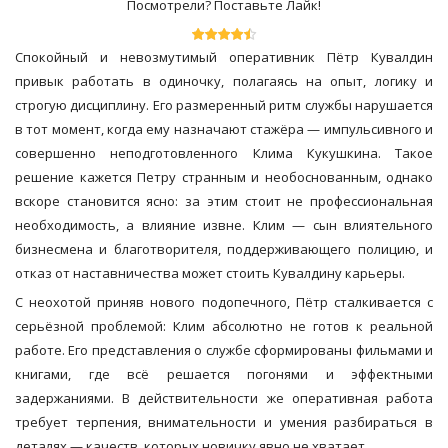
Посмотрели? Поставьте Лайк!
Спокойный и невозмутимый оперативник Пётр Кувалдин
привык работать в одиночку, полагаясь на опыт, логику и
строгую дисциплину. Его размеренный ритм службы нарушается
в тот момент, когда ему назначают стажёра — импульсивного и
совершенно неподготовленного Клима Кукушкина. Такое
решение кажется Петру странным и необоснованным, однако
вскоре становится ясно: за этим стоит не профессиональная
необходимость, а влияние извне. Клим — сын влиятельного
бизнесмена и благотворителя, поддерживающего полицию, и
отказ от наставничества может стоить Кувалдину карьеры.
С неохотой приняв нового подопечного, Пётр сталкивается с
серьёзной проблемой: Клим абсолютно не готов к реальной
работе. Его представления о службе сформированы фильмами и
книгами, где всё решается погонями и эффектными
задержаниями. В действительности же оперативная работа
требует терпения, внимательности и умения разбираться в
деталях — качеств, которых новичку явно не хватает.