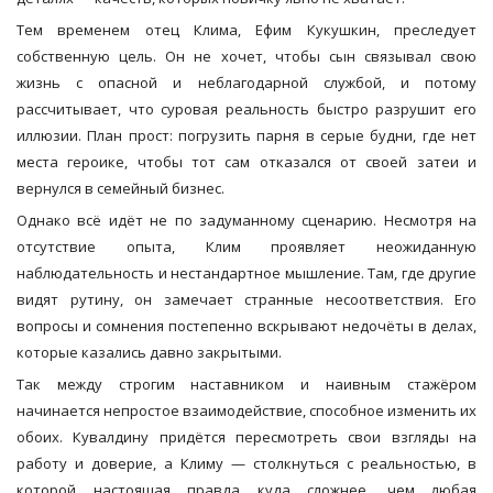
Тем временем отец Клима, Ефим Кукушкин, преследует
собственную цель. Он не хочет, чтобы сын связывал свою
жизнь с опасной и неблагодарной службой, и потому
рассчитывает, что суровая реальность быстро разрушит его
иллюзии. План прост: погрузить парня в серые будни, где нет
места героике, чтобы тот сам отказался от своей затеи и
вернулся в семейный бизнес.
Однако всё идёт не по задуманному сценарию. Несмотря на
отсутствие опыта, Клим проявляет неожиданную
наблюдательность и нестандартное мышление. Там, где другие
видят рутину, он замечает странные несоответствия. Его
вопросы и сомнения постепенно вскрывают недочёты в делах,
которые казались давно закрытыми.
Так между строгим наставником и наивным стажёром
начинается непростое взаимодействие, способное изменить их
обоих. Кувалдину придётся пересмотреть свои взгляды на
работу и доверие, а Климу — столкнуться с реальностью, в
которой настоящая правда куда сложнее, чем любая