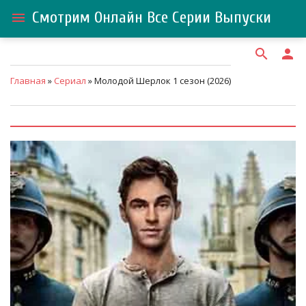
Смотрим Онлайн Все Серии Выпуски
menu
search
person
Главная
»
Сериал
» Молодой Шерлок 1 сезон (2026)