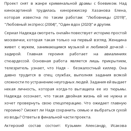
Проект снят в жанре криминальной драмы с боевиком. Над
кинокартиной трудилась кинорежиссер Хазанова Елена,
которая известна по таким работам: "Любовницы (2019)",
"Любовный экспресс (2004)", "Один вдох (2020)" и другим.
Сериал Надежда смотреть онлайн повествует историю простой
москвички, которая такая только на первый взгляд. Женщина
живет с мужем, занимающимся музыкой и любимой дочкой -
задирой. Главная героиня работает на авиалиниях
стюардессой. Основная работа является лишь прикрытием,
телезритель узнает, что Надя - безжалостный киллер. Она
давно трудится в спец службах, выполняя задания всякой
сложности по устранению неугодных людей. Задания ей выдает
некая личность, которая когда-то вытащила ее из тюрьмы.
Надежда осознает, что такая двойная жизнь ей не нужна и
хочет провернуть свою спецоперацию. Что ожидает главную
героиню? Сможет ли Надя сохранить семью и выбраться сухой
из воды? Ответы в финальной части проекта.
Актерский состав состоит: Кузьмин Александр, Исакова