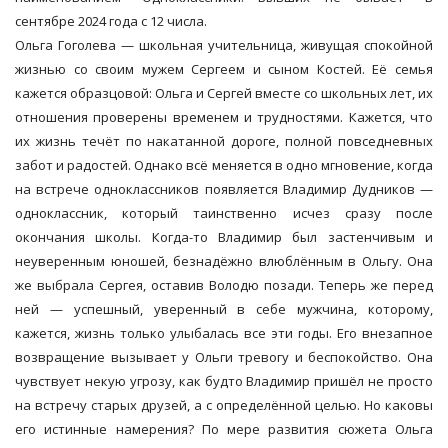
сентябре 2024 года с 12 числа.
Ольга Гоголева — школьная учительница, живущая спокойной
жизнью со своим мужем Сергеем и сыном Костей. Её семья
кажется образцовой: Ольга и Сергей вместе со школьных лет, их
отношения проверены временем и трудностями. Кажется, что
их жизнь течёт по накатанной дороге, полной повседневных
забот и радостей. Однако всё меняется в одно мгновение, когда
на встрече одноклассников появляется Владимир Дудников —
одноклассник, который таинственно исчез сразу после
окончания школы. Когда-то Владимир был застенчивым и
неуверенным юношей, безнадёжно влюблённым в Ольгу. Она
же выбрала Сергея, оставив Володю позади. Теперь же перед
ней — успешный, уверенный в себе мужчина, которому,
кажется, жизнь только улыбалась все эти годы. Его внезапное
возвращение вызывает у Ольги тревогу и беспокойство. Она
чувствует некую угрозу, как будто Владимир пришёл не просто
на встречу старых друзей, а с определённой целью. Но каковы
его истинные намерения? По мере развития сюжета Ольга