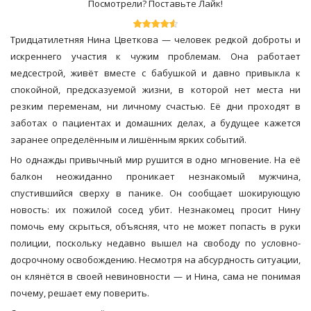
Посмотрели? Поставьте Лайк!
Тридцатилетняя Нина Цветкова — человек редкой доброты и
искреннего участия к чужим проблемам. Она работает
медсестрой, живёт вместе с бабушкой и давно привыкла к
спокойной, предсказуемой жизни, в которой нет места ни
резким переменам, ни личному счастью. Её дни проходят в
заботах о пациентах и домашних делах, а будущее кажется
заранее определённым и лишённым ярких событий.
Но однажды привычный мир рушится в одно мгновение. На её
балкон неожиданно проникает незнакомый мужчина,
спустившийся сверху в панике. Он сообщает шокирующую
новость: их пожилой сосед убит. Незнакомец просит Нину
помочь ему скрыться, объясняя, что не может попасть в руки
полиции, поскольку недавно вышел на свободу по условно-
досрочному освобождению. Несмотря на абсурдность ситуации,
он клянётся в своей невиновности — и Нина, сама не понимая
почему, решает ему поверить.