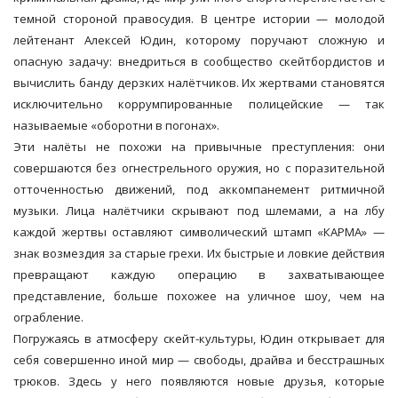
темной стороной правосудия. В центре истории — молодой
лейтенант Алексей Юдин, которому поручают сложную и
опасную задачу: внедриться в сообщество скейтбордистов и
вычислить банду дерзких налётчиков. Их жертвами становятся
исключительно коррумпированные полицейские — так
называемые «оборотни в погонах».
Эти налёты не похожи на привычные преступления: они
совершаются без огнестрельного оружия, но с поразительной
отточенностью движений, под аккомпанемент ритмичной
музыки. Лица налётчики скрывают под шлемами, а на лбу
каждой жертвы оставляют символический штамп «КАРМА» —
знак возмездия за старые грехи. Их быстрые и ловкие действия
превращают каждую операцию в захватывающее
представление, больше похожее на уличное шоу, чем на
ограбление.
Погружаясь в атмосферу скейт-культуры, Юдин открывает для
себя совершенно иной мир — свободы, драйва и бесстрашных
трюков. Здесь у него появляются новые друзья, которые