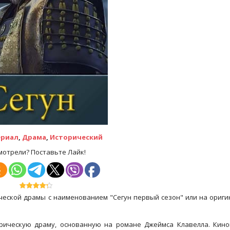
ериал
,
Драма
,
Исторический
мотрели? Поставьте Лайк!
ической драмы с наименованием "Сегун первый сезон" или на ориг
рическую драму, основанную на романе Джеймса Клавелла. Кино