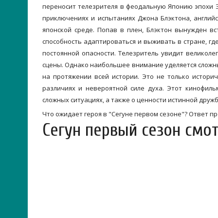
переносит телезрителя в феодальную Японию эпохи Э
приключениях и испытаниях Джона Блэктона, англий
японской среде. Попав в плен, Блэктон вынужден в
способность адаптироваться и выживать в стране, гд
постоянной опасности. Телезритель увидит великол
сцены. Однако наибольшее внимание уделяется слож
на протяжении всей истории. Это не только историч
различиях и невероятной силе духа. Этот кинофиль
сложных ситуациях, а также о ценности истинной друж
Что ожидает героя в "Сегуне первом сезоне"? Ответ п
Сегун первый сезон смо