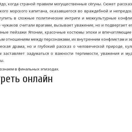
до, когда страной правили могущественные сёгуны. Сюжет расска
ского морского капитана, оказавшегося во враждебной и непредс
ступить в сложные политические интриги и межкультурные конфли
е чужаков считали врагами, вызывает уважение, но и подвергает е
епные пейзажи Японии, красочные костюмы эпохи и впечатляющи
ным отношениям между персонажами, их внутренним конфликтам и 
еская драма, но и глубокий рассказ о человеческой природе, ку
м заставляет задуматься о важности терпимости, уважения и му
бы.
рознаем в финальных эпизодах.
треть онлайн