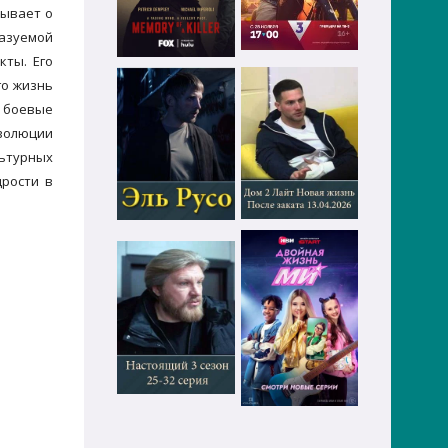
зывает о
казуемой
кты. Его
го жизнь
е боевые
эволюции
льтурных
дрости в