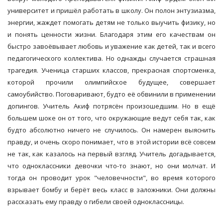
университет и пришёл работать в школу. Он полон энтузиазма,
энергии, жаждет помогать детям не только выучить физику, но
и понять ценности жизни. Благодаря этим его качествам он
быстро завоёвывает любовь и уважение как детей, так и всего
педагогического коллектива. Но однажды случается страшная
трагедия. Ученица старших классов, прекрасная спортсменка,
которой прочили олимпийское будущее, совершает
самоубийство. Поговаривают, будто её обвинили в применении
допингов. Учитель Акиф потрясён произошедшим. Но в ещё
большем шоке он от того, что окружающие ведут себя так, как
будто абсолютно ничего не случилось. Он намерен выяснить
правду, и очень скоро понимает, что в этой истории всё совсем
не так, как казалось на первый взгляд. Учитель догадывается,
что одноклассники девочки что-то знают, но они молчат. И
тогда он проводит урок "человечности", во время которого
взрывает бомбу и берёт весь класс в заложники. Они должны
рассказать ему правду о гибели своей одноклассницы.