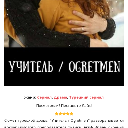
Жанр:
Сериал
,
Драма
,
Турецкий сериал
Посмотрели? Поставьте Лайк!
Сюжет турецкой драмы "Учитель / Ogretmen" разворачивается
вокруг молодого преподавателя физики. Акиф Эрдем окончил