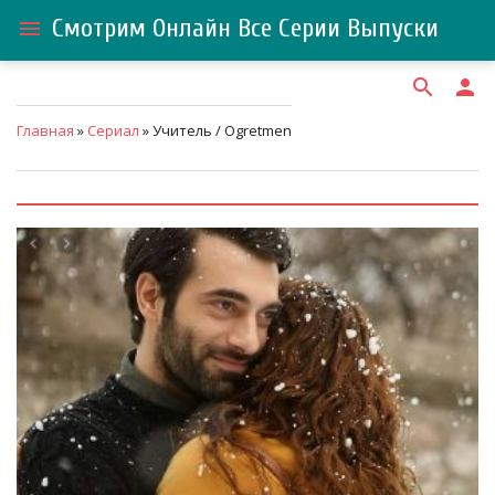
Смотрим Онлайн Все Серии Выпуски
menu
search
person
Главная
»
Сериал
» Учитель / Ogretmen