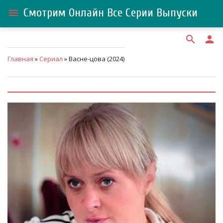
Смотрим Онлайн Все Серии Выпуски
menu
search
person
Главная
»
Сериал
» Васне-цова (2024)