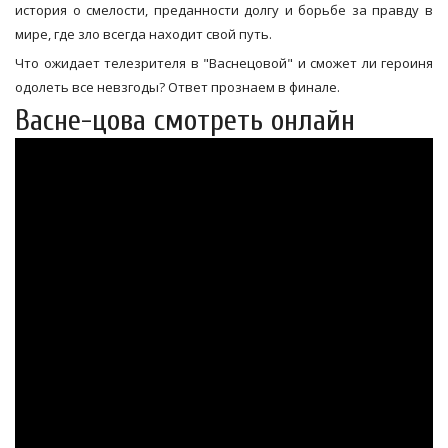
история о смелости, преданности долгу и борьбе за правду в
мире, где зло всегда находит свой путь.
Что ожидает телезрителя в "Васнецовой" и сможет ли героиня
одолеть все невзгоды? Ответ прознаем в финале.
Васне-цова смотреть онлайн