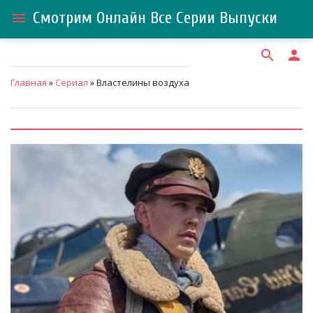
Смотрим Онлайн Все Серии Выпуски
menu
search
person
Главная
»
Сериал
» Властелины воздуха