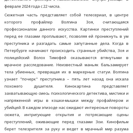
феврале 2024 года с 22 числа.
Сюжетная часть представляет собой телесериал, в центре
которого профайлер Волгина Зоя, считающаяся
профессионалом данного искусства. Картинки преступлений
перед ее глазами проплывают, позволяя ей проникнуть в ум
преступника и разгадать самые запутанные дела. Когда в
Петербурге начинают происходить странные убийства, Зоя и
полицейский Волох Тимофей оказываются втянутыми в
мрачное расследование. Неизвестный маньяк бальзамирует
тела убиенных, превращая их в маркерные статуи. Волгина
узнает "почерк" преступника – пять лет назад она искала
похожего душителя. Кинокартина представляет
захватывающую смесь психологического детектива, мистики и
напряженной игры в кошки-мышки между профайлером и
убийцей. В каждом эпизоде нас ожидают интересные повороты
сюжета, интригующие открытия и потрясающие сцены
преступлений, оживающие перед глазами Зои. Кинофильм
берет телезрителя за руку и ведет в мрачный мир разума