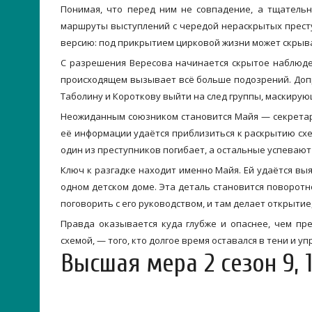
Понимая, что перед ним не совпадение, а тщательн
маршруты выступлений с чередой нераскрытых прест
версию: под прикрытием цирковой жизни может скрыва
С разрешения Вересова начинается скрытое наблюдени
происходящем вызывает всё больше подозрений. Доп
Таболину и Короткову выйти на след группы, маскирую
Неожиданным союзником становится Майя — секретар
её информации удаётся приблизиться к раскрытию сх
один из преступников погибает, а остальные успевают
Ключ к разгадке находит именно Майя. Ей удаётся вы
одном детском доме. Эта деталь становится поворотн
поговорить с его руководством, и там делает открыти
Правда оказывается куда глубже и опаснее, чем пре
схемой, — того, кто долгое время оставался в тени и у
Высшая мера 2 сезон 9, 1