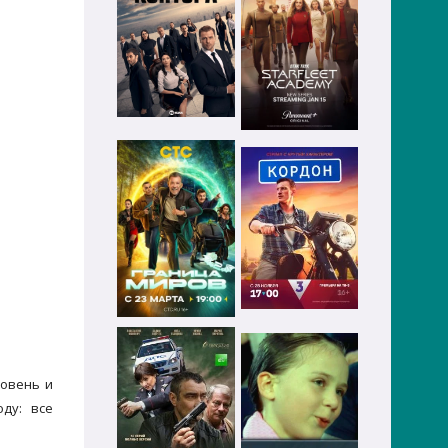
ровень и
ду: все