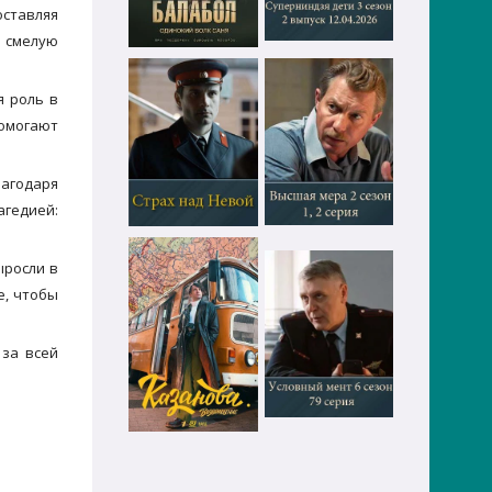
оставляя
ь смелую
я роль в
помогают
лагодаря
агедией:
ыросли в
е, чтобы
 за всей