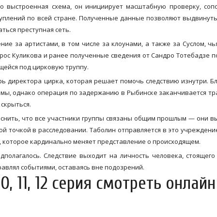
о выстроенная схема, он инициирует масштабную проверку, соп
уплений по всей стране. Полученные данные позволяют выдвинут
ться преступная сеть.
е за артистами, в том числе за клоунами, а также за Суслом, чь
рос Куликова и ранее полученные сведения от Сандро Тотебадзе 
щейся под цирковую труппу.
ь директора цирка, которая решает помочь следствию изнутри. Б
емы, однако операция по задержанию в Рыбинске заканчивается тр
 скрыться.
яснить, что все участники группы связаны общим прошлым — они в
ой точкой в расследовании. Таболин отправляется в это учреждени
е, которое кардинально меняет представление о происходящем.
дполагалось. Следствие выходит на личность человека, стоящего
правлял событиями, оставаясь вне подозрений.
0, 11, 12 серия смотреть онлайн