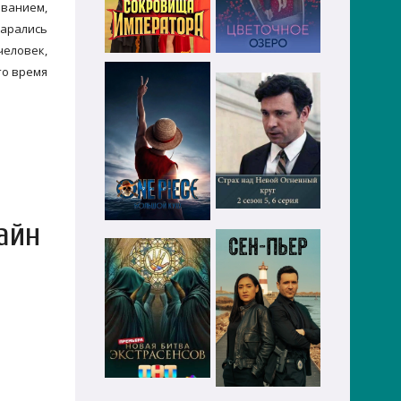
еванием,
арались
человек,
то время
айн