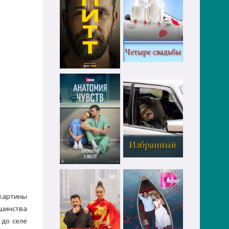
окартины
ьшинства
 до селе