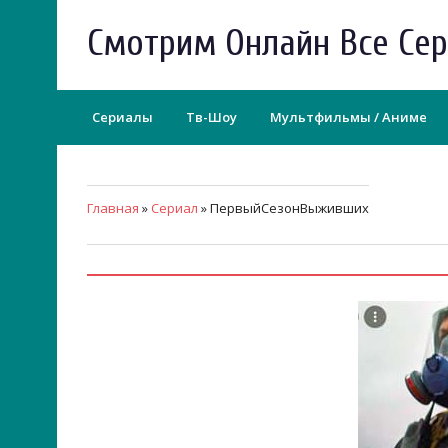
Смотрим Онлайн Все Се
Сериалы
Тв-Шоу
Мультфильмы / Аниме
Главная
»
Сериал
» ПервыйСезонВыживших