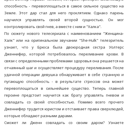
способность - перевоплощаться в самое сильное существо на
Земле. Этот дар стал для него проклятием. Однако парень
научился управлять своей второй сущностью. Он мог
контролировать свой гнев, а вместе с ним и "Халка".
По сюжету нового телесериала с наименованием "Женщина-
Халк" или на оригинальном звучании "She-Hulk" телезритель
узнает, что у Брюса была двоюродная сестра Уолтерс
Дженнифер, которой потребовалось переливание крови. В
связи с определенными проблемами здоровья она решается на
отчаянный шаг и осуществляет процедуру переливания. После
удачной операции девушка обнаруживает в себе странную и
пугающую способность - в результате стрессов она может
перевоплощаться в сильнейшее существо. Теперь главной
героине предстоит научится как брату управлять гневом и
совладать со своей способностью. Помимо всего прочего
Дженнифер трудится юристом и отстаивает права сверхлюдей,
которые обладают разными дарами.
Сможет ли Дженн совладать со своим даром? Узнаете