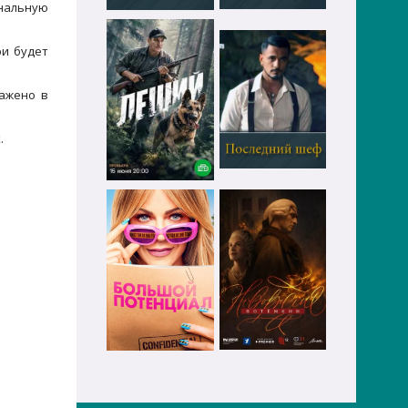
инальную
ри будет
ражено в
.