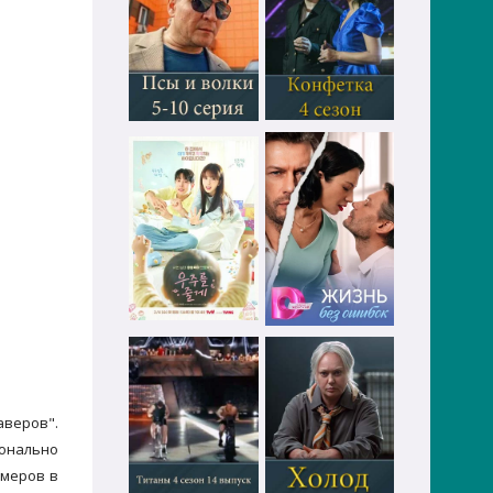
аверов".
ионально
змеров в