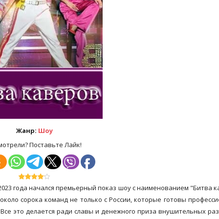
Жанр:
Шоу
мотрели? Поставьте Лайк!
2023 года начался премьерный показ шоу с наименованием "Битва к
около сорока команд не только с России, которые готовы професс
Все это делается ради славы и денежного приза внушительных ра