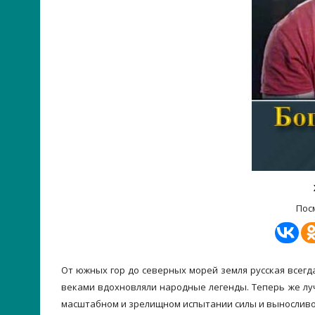
Пос
От южных гор до северных морей земля русская всегда
веками вдохновляли народные легенды. Теперь же лу
масштабном и зрелищном испытании силы и выносливос