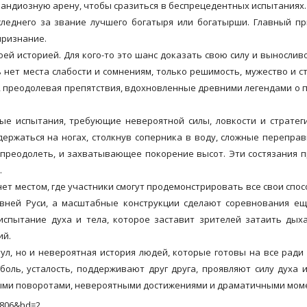
грандиозную арену, чтобы сразиться в беспрецедентных испытаниях
следнего за звание лучшего богатыря или богатырши. Главный п
признание.
ей историей. Для кого-то это шанс доказать свою силу и выносливо
 нет места слабости и сомнениям, только решимость, мужество и с
ы, преодолевая препятствия, вдохновленные древними легендами о 
ые испытания, требующие невероятной силы, ловкости и стратег
держаться на ногах, столкнув соперника в воду, сложные перепра
 преодолеть, и захватывающее покорение высот. Эти состязания 
.
нет местом, где участники смогут продемонстрировать все свои спос
вней Руси, а масштабные конструкции сделают соревнования ещ
спытание духа и тела, которое заставит зрителей затаить дых
ий.
тул, но и невероятная история людей, которые готовы на все ради
боль, усталость, поддерживают друг друга, проявляют силу духа 
ными поворотами, невероятными достижениями и драматичными мом
2806&hd=2