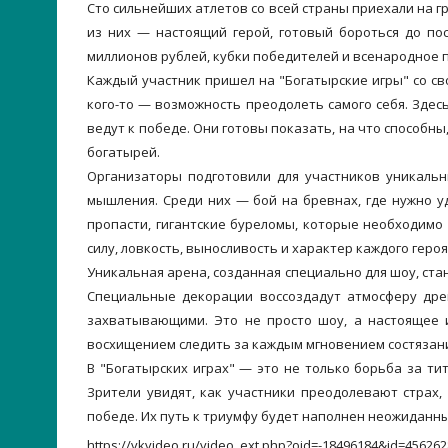
Сто сильнейших атлетов со всей страны приехали на 
из них — настоящий герой, готовый бороться до по
миллионов рублей, кубки победителей и всенародное 
Каждый участник пришел на "Богатырские игры" со сво
кого-то — возможность преодолеть самого себя. Здесь
ведут к победе. Они готовы показать, на что способн
богатырей.
Организаторы подготовили для участников уникальн
мышления. Среди них — бой на бревнах, где нужно у
пропасти, гигантские буреломы, которые необходимо
силу, ловкость, выносливость и характер каждого героя
Уникальная арена, созданная специально для шоу, ста
Специальные декорации воссоздадут атмосферу дре
захватывающими. Это не просто шоу, а настоящее и
восхищением следить за каждым мгновением состязан
В "Богатырских играх" — это не только борьба за ти
Зрители увидят, как участники преодолевают страх, 
победе. Их путь к триумфу будет наполнен неожидан
https://vkvideo.ru/video_ext.php?oid=-18496184&id=45626