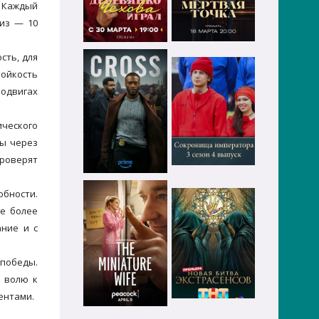
. Каждый
риз — 10
сть, для
тойкость
подвигах
ического
вы через
проверят
обности.
е более
ание и с
 победы.
и волю к
ентами.