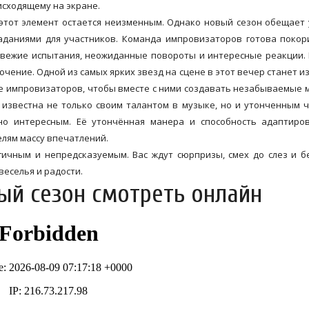
исходящему на экране.
 этот элемент остается неизменным. Однако новый сезон обещает
даниями для участников. Команда импровизаторов готова покор
вежие испытания, неожиданные повороты и интересные реакции.
лючение. Одной из самых ярких звезд на сцене в этот вечер станет и
де импровизаторов, чтобы вместе с ними создавать незабываемые
 известна не только своим талантом в музыке, но и утонченным 
но интересным. Её утончённая манера и способность адаптиров
лям массу впечатлений.
ичным и непредсказуемым. Вас ждут сюрпризы, смех до слез и 
еселья и радости.
ый сезон смотреть онлайн