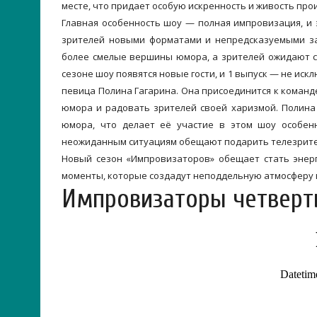
месте, что придает особую искренность и живость про
Главная особенность шоу — полная импровизация, и
зрителей новыми форматами и непредсказуемыми за
более смелые вершины юмора, а зрителей ожидают с
сезоне шоу появятся новые гости, и 1 выпуск — не иск
певица Полина Гагарина. Она присоединится к коман
юмора и радовать зрителей своей харизмой. Полина
юмора, что делает её участие в этом шоу особен
неожиданным ситуациям обещают подарить телезрите
Новый сезон «Импровизаторов» обещает стать энерг
моменты, которые создадут неподдельную атмосферу в
Импровизаторы четверт