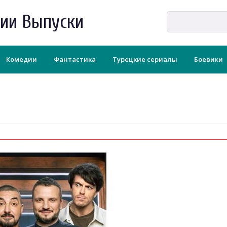
рии Выпуски
Комедии
Фантастика
Турецкие сериалы
Боевики