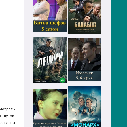
смотреть
х шуток.
ается на