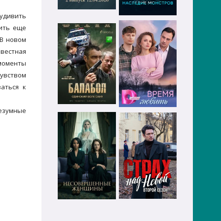
 удивить
ить еще
 В новом
звестная
 моменты
чувством
аться к
безумные