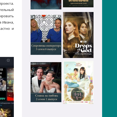
проекта.
ительный
рировать
а Ивана,
растно и