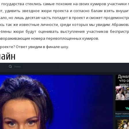
 государства стеклись самые похожие на своих кумиров участники 
нт, удивить звездное жюри проекта и согласно балам взять внуш
мало, но лишь десятая часть попадет в проект и сможет продемонст
сь так же известные личности, среди которых мы увидим: Абрамов
 Члены жюри будут оценивать выступления участников бесприст
 завораживающие номера перевоплощенных кумиров.
проекте? Ответ увидим в финале шоу.
лайн