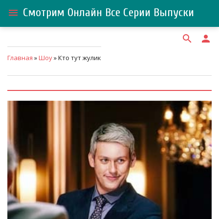
Смотрим Онлайн Все Серии Выпуски
menu
search
person
Главная
»
Шоу
» Кто тут жулик