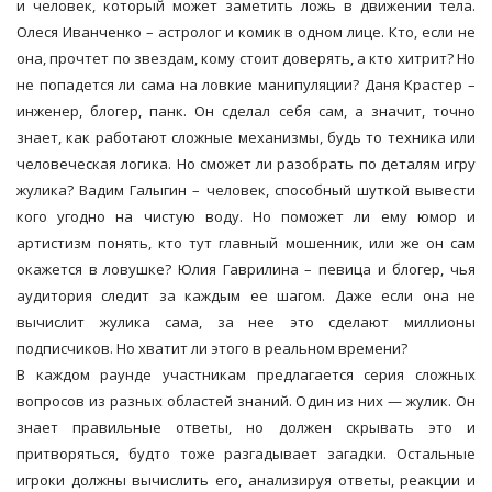
и человек, который может заметить ложь в движении тела.
Олеся Иванченко – астролог и комик в одном лице. Кто, если не
она, прочтет по звездам, кому стоит доверять, а кто хитрит? Но
не попадется ли сама на ловкие манипуляции? Даня Крастер –
инженер, блогер, панк. Он сделал себя сам, а значит, точно
знает, как работают сложные механизмы, будь то техника или
человеческая логика. Но сможет ли разобрать по деталям игру
жулика? Вадим Галыгин – человек, способный шуткой вывести
кого угодно на чистую воду. Но поможет ли ему юмор и
артистизм понять, кто тут главный мошенник, или же он сам
окажется в ловушке? Юлия Гаврилина – певица и блогер, чья
аудитория следит за каждым ее шагом. Даже если она не
вычислит жулика сама, за нее это сделают миллионы
подписчиков. Но хватит ли этого в реальном времени?
В каждом раунде участникам предлагается серия сложных
вопросов из разных областей знаний. Один из них — жулик. Он
знает правильные ответы, но должен скрывать это и
притворяться, будто тоже разгадывает загадки. Остальные
игроки должны вычислить его, анализируя ответы, реакции и