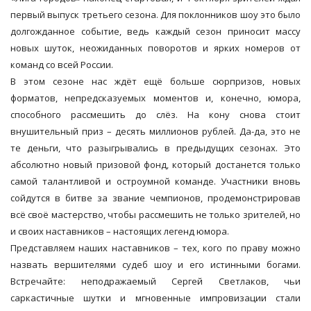
первый выпуск третьего сезона. Для поклонников шоу это было
долгожданное событие, ведь каждый сезон приносит массу
новых шуток, неожиданных поворотов и ярких номеров от
команд со всей России.
В этом сезоне нас ждёт ещё больше сюрпризов, новых
форматов, непредсказуемых моментов и, конечно, юмора,
способного рассмешить до слёз. На кону снова стоит
внушительный приз – десять миллионов рублей. Да-да, это не
те деньги, что разыгрывались в предыдущих сезонах. Это
абсолютно новый призовой фонд, который достанется только
самой талантливой и остроумной команде. Участники вновь
сойдутся в битве за звание чемпионов, продемонстрировав
всё своё мастерство, чтобы рассмешить не только зрителей, но
и своих наставников – настоящих легенд юмора.
Представляем наших наставников – тех, кого по праву можно
назвать вершителями судеб шоу и его истинными богами.
Встречайте: неподражаемый Сергей Светлаков, чьи
саркастичные шутки и мгновенные импровизации стали